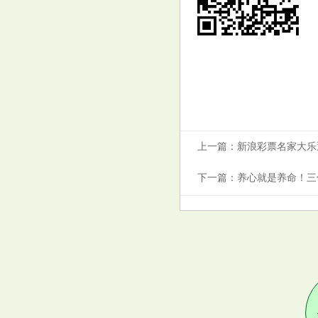
背后凉飕飕：《生化危机》官方
推荐暑期必玩景点
上一篇：
新浪彩票名家大乐透
下一篇：
养心就是养命！三