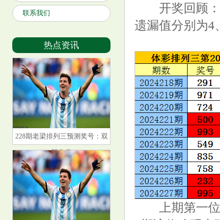
开奖回顾：排列
联系我们
遗漏值分别为4
《龙族》手游开服杀进畅销榜第
热点资讯
三、流水持续上升，记忆中的白
月光变“拜金女”？
228期老梁排列三预测奖号：双
胆参考
上期第一位开出