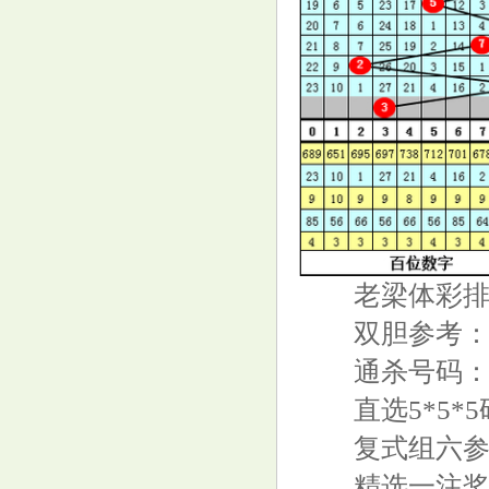
《龙族》手游开服杀进畅销榜第
三、流水持续上升，记忆中的白
月光变“拜金女”？
老梁体彩排列三
双胆参考：4
通杀号码：
228期老梁排列三预测奖号：双
直选5*5*5码参考
胆参考
复式组六参考：
精选一注奖号